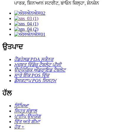
ਪਾਰਕ, ​​ਸ਼ਿਨ'ਆਨ ਸਟਰੀਟ, ਬਾਓਨ ਜ਼ਿਲ੍ਹਾ, ਸ਼ੇਨਜ਼ੇਨ
ਉਤਪਾਦ
ਹੈਂਡਹੇਲਡ PDA ਸਕੈਨਰ
ਮਜ਼ਬੂਤ ​​ਵਿੰਡੋਜ਼ ਟੈਬਲੇਟ ਪੀਸੀ
ਉਦਯੋਗਿਕ ਐਂਡਰਾਇਡ ਟੈਬਲੇਟ
ਸਾਰੇ ਇੱਕ POS ਵਿੱਚ
ਡੈਸਕਟਾਪ POS ਸਿਸਟਮ
ਹੱਲ
ਸਿੱਖਿਆ
ਸਿਹਤ ਸੰਭਾਲ
ਪਾਈਪ ਉਦਯੋਗ
ਵਿੱਤ ਅਤੇ ਬੀਮਾ
ਹੋਰ +