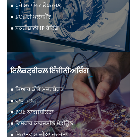
● ਪੂਰੇ ਸਹਾਇਕ ਉਪਕਰਣ
● I/Os ਦੀ ਪਲੇਸਮੈਂਟ
● ਸ਼ਕਤੀਸ਼ਾਲੀ IP ਰੇਟਿੰਗ
ਇਲੈਕਟ੍ਰੀਕਲ ਇੰਜੀਨੀਅਰਿੰਗ
● ਤਿਆਰ ਕੀਤੇ ਮਦਰਬੋਰਡ
● ਵਾਧੂ I/Os
● POE ਕਾਰਜਸ਼ੀਲਤਾ
● ਵਿਸਥਾਰ ਕਾਰਜਸ਼ੀਲ ਮੋਡੀਊਲ
● ਇਕਾਂਤਵਾਸ ਦੀਆਂ ਜ਼ਰੂਰਤਾਂ