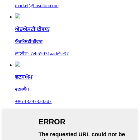
market@hosoton.com
ਐਚਐਸਟੀ-ਈਵਾਨ
ਐਚਐਸਟੀ-ਈਵਾਨ
ਲਾਈਵ: 7eb55931aade5e97
ਵਟਸਐਪ
ਵਟਸਐਪ
+86 13297320247