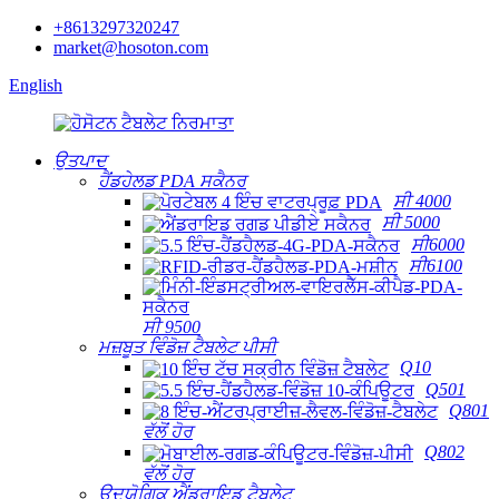
+8613297320247
market@hosoton.com
English
ਉਤਪਾਦ
ਹੈਂਡਹੇਲਡ PDA ਸਕੈਨਰ
ਸੀ 4000
ਸੀ 5000
ਸੀ6000
ਸੀ6100
ਸੀ 9500
ਮਜ਼ਬੂਤ ​​ਵਿੰਡੋਜ਼ ਟੈਬਲੇਟ ਪੀਸੀ
Q10
Q501
Q801
ਵੱਲੋਂ ਹੋਰ
Q802
ਵੱਲੋਂ ਹੋਰ
ਉਦਯੋਗਿਕ ਐਂਡਰਾਇਡ ਟੈਬਲੇਟ