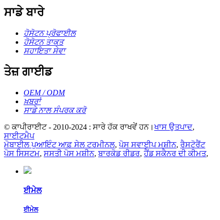
ਸਾਡੇ ਬਾਰੇ
ਹੋਸੋਟਨ ਪ੍ਰੋਫਾਈਲ
ਹੋਸੋਟਨ ਤਾਕਤ
ਸਹਾਇਤਾ ਸੇਵਾ
ਤੇਜ਼ ਗਾਈਡ
OEM / ODM
ਖ਼ਬਰਾਂ
ਸਾਡੇ ਨਾਲ ਸੰਪਰਕ ਕਰੋ
© ਕਾਪੀਰਾਈਟ - 2010-2024 : ਸਾਰੇ ਹੱਕ ਰਾਖਵੇਂ ਹਨ।
ਖਾਸ ਉਤਪਾਦ
,
ਸਾਈਟਮੈਪ
ਮੋਬਾਈਲ ਪੁਆਇੰਟ ਆਫ਼ ਸੇਲ ਟਰਮੀਨਲ
,
ਪੋਸ ਸਵਾਈਪ ਮਸ਼ੀਨ
,
ਰੈਸਟੋਰੈਂਟ
ਪੋਸ ਸਿਸਟਮ
,
ਸਸਤੀ ਪੋਸ ਮਸ਼ੀਨ
,
ਬਾਰਕੋਡ ਰੀਡਰ
,
ਹੈਂਡ ਸਕੈਨਰ ਦੀ ਕੀਮਤ
,
ਈਮੇਲ
ਈਮੇਲ